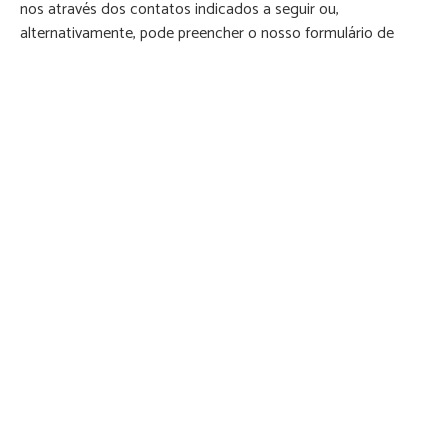
nos através dos contatos indicados a seguir ou,
alternativamente, pode preencher o nosso formulário de
contato online, clicando em “Marque uma visita” aqui
localizado. Nós entraremos em contato consigo com
brevidade!
Marque uma visita